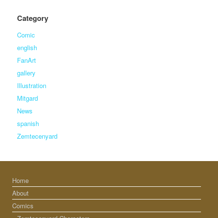
Category
Comic
english
FanArt
gallery
Illustration
Mitgard
News
spanish
Zemtecenyard
Home
About
Comics